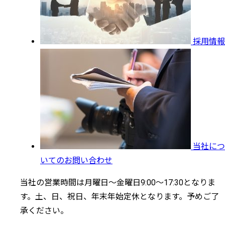
採用情報
当社につ
いてのお問い合わせ
当社の営業時間は月曜日～金曜日9:00～17:30となりま
す。土、日、祝日、年末年始定休となります。予めご了
承ください。