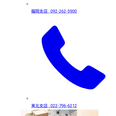
福岡支店 : 092-262-5900
東北支店 : 022-796-6212