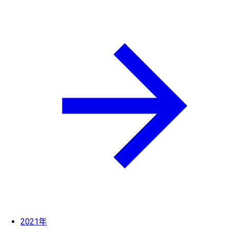
2021年