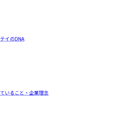
テイのDNA
ていること・企業理念