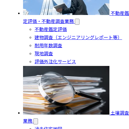
不動産鑑
定評価・不動産調査業務
不動産鑑定評価
建物調査（エンジニアリングレポート等）
耐用年数調査
現地調査
評価外注化サービス
土壌調査
業務