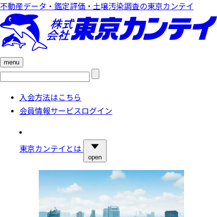
不動産データ・鑑定評価・土壌汚染調査の東京カンテイ
menu
検
索:
入会方法はこちら
会員情報サービスログイン
東京カンテイとは
open