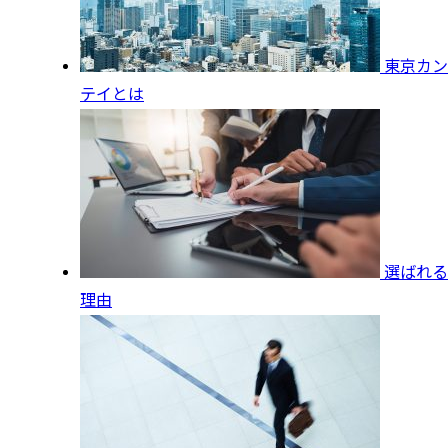
東京カン
テイとは
選ばれる
理由