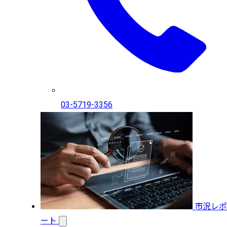
03-5719-3356
市況レポ
ート