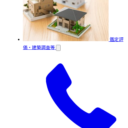
鑑定評
価・建築調査等