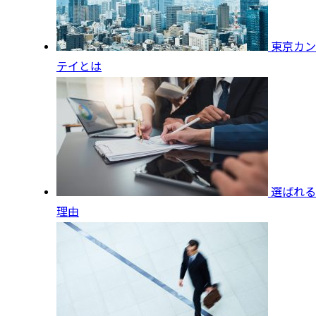
東京カン
テイとは
選ばれる
理由