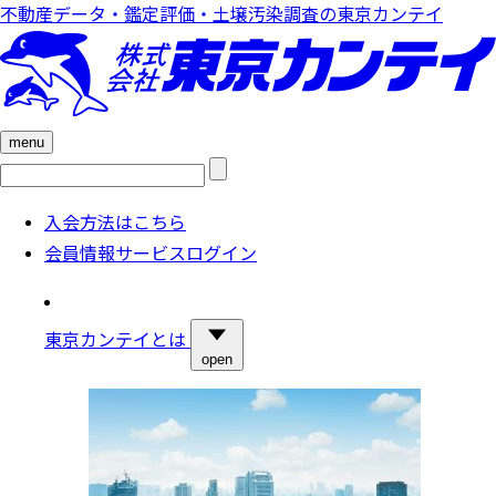
不動産データ・鑑定評価・土壌汚染調査の東京カンテイ
menu
検
索:
入会方法はこちら
会員情報サービスログイン
東京カンテイとは
open