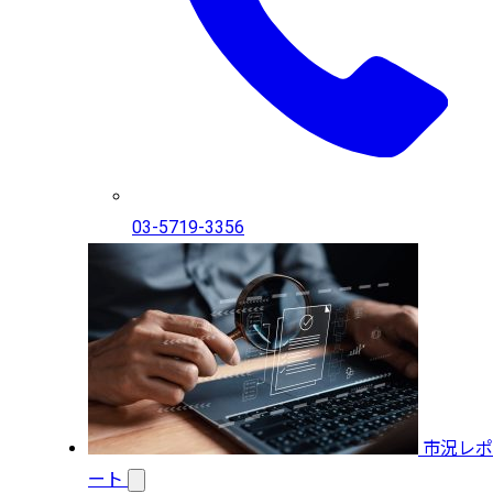
03-5719-3356
市況レポ
ート