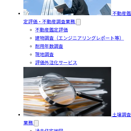
不動産鑑
定評価・不動産調査業務
不動産鑑定評価
建物調査（エンジニアリングレポート等）
耐用年数調査
現地調査
評価外注化サービス
土壌調査
業務