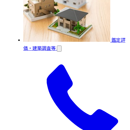
鑑定評
価・建築調査等