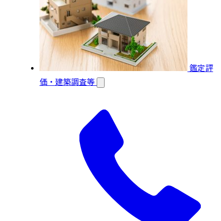
鑑定評
価・建築調査等