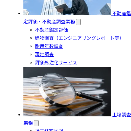
不動産鑑
定評価・不動産調査業務
不動産鑑定評価
建物調査（エンジニアリングレポート等）
耐用年数調査
現地調査
評価外注化サービス
土壌調査
業務