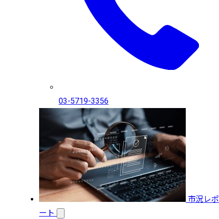
03-5719-3356
市況レポ
ート