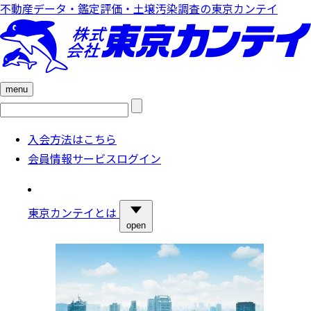
不動産データ・鑑定評価・土壌汚染調査の東京カンテイ
menu
検
索:
入会方法はこちら
会員情報サービスログイン
東京カンテイとは
open