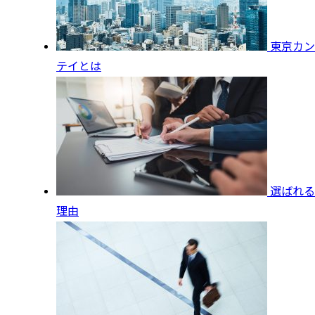
東京カン
テイとは
選ばれる
理由