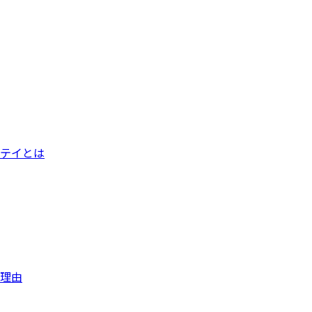
テイとは
理由