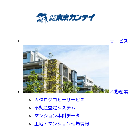
サービス
不動産業
カタログコピーサービス
不動産査定システム
マンション事例データ
土地・マンション相場情報