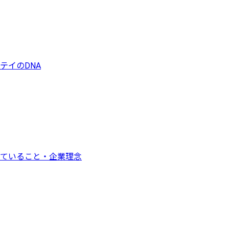
テイのDNA
ていること・企業理念