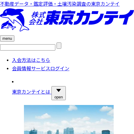
不動産データ・鑑定評価・土壌汚染調査の東京カンテイ
menu
検
索:
入会方法はこちら
会員情報サービスログイン
東京カンテイとは
open