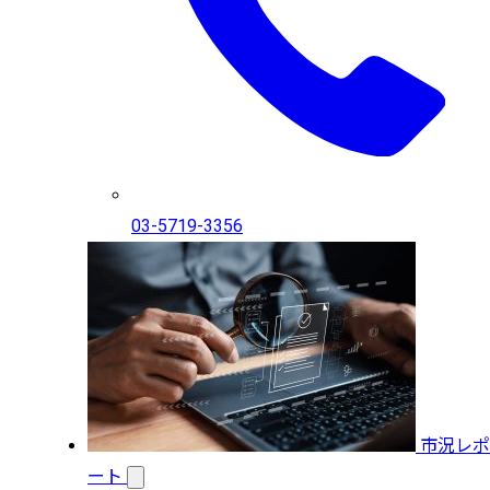
03-5719-3356
市況レポ
ート