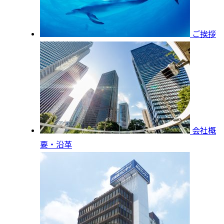
ご挨拶
会社概
要・沿革