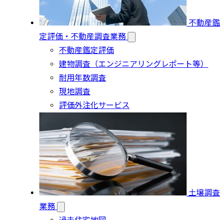
不動産鑑
定評価・不動産調査業務
不動産鑑定評価
建物調査（エンジニアリングレポート等）
耐用年数調査
現地調査
評価外注化サービス
土壌調査
業務