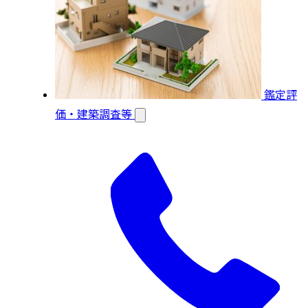
鑑定評
価・建築調査等