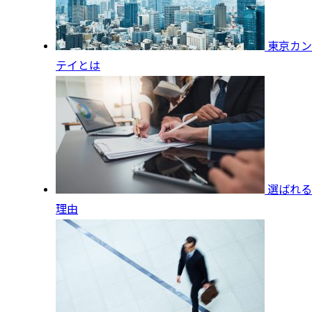
東京カン
テイとは
選ばれる
理由