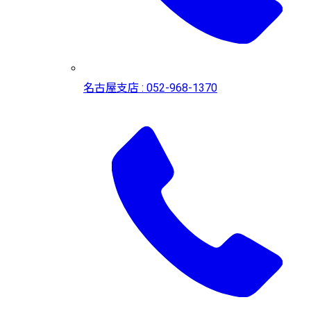
名古屋支店 : 052-968-1370