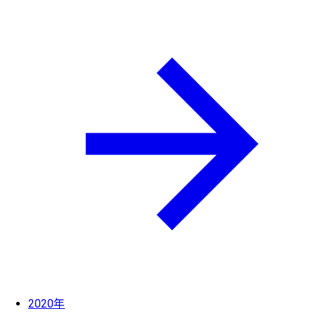
2020年