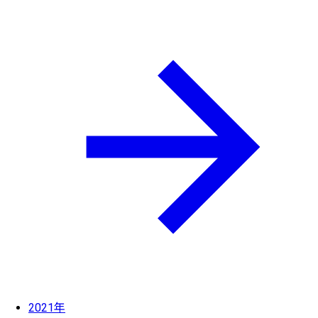
2021年