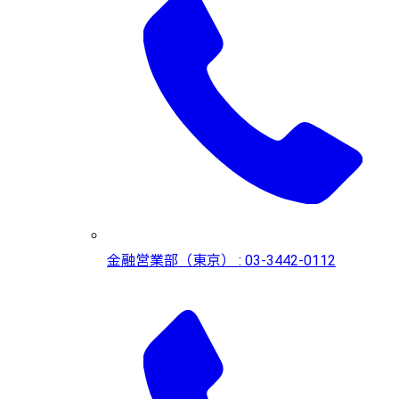
金融営業部（東京） : 03-3442-0112