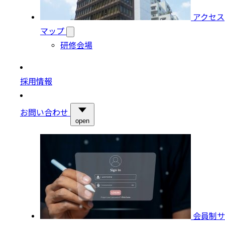
アクセス
マップ
研修会場
採用情報
お問い合わせ
open
会員制サ