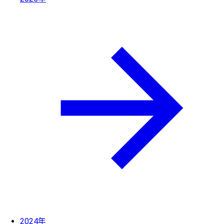
2024年