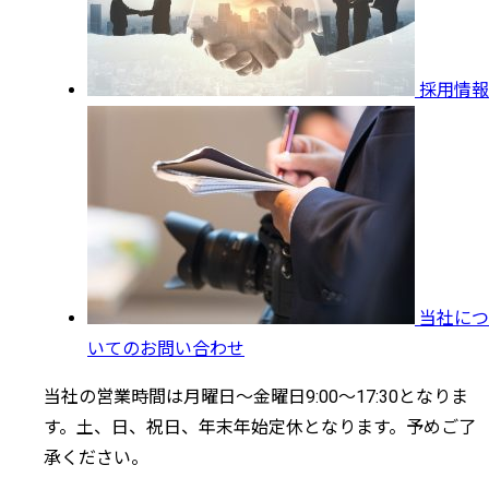
採用情報
当社につ
いてのお問い合わせ
当社の営業時間は月曜日～金曜日9:00～17:30となりま
す。土、日、祝日、年末年始定休となります。予めご了
承ください。