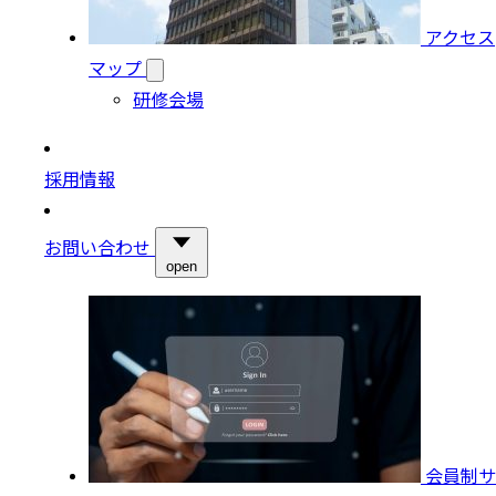
アクセス
マップ
研修会場
採用情報
お問い合わせ
open
会員制サ