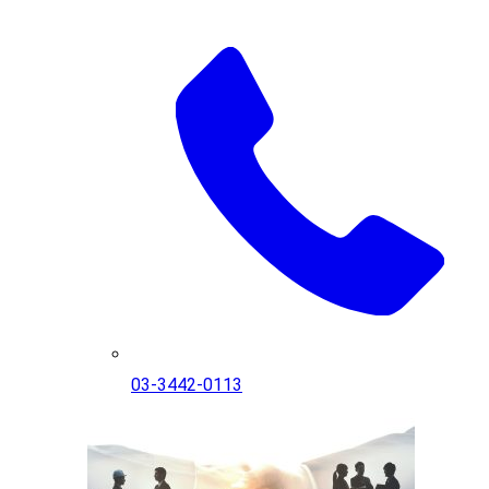
03-3442-0113