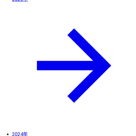
2024年