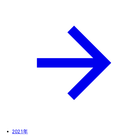
2021年