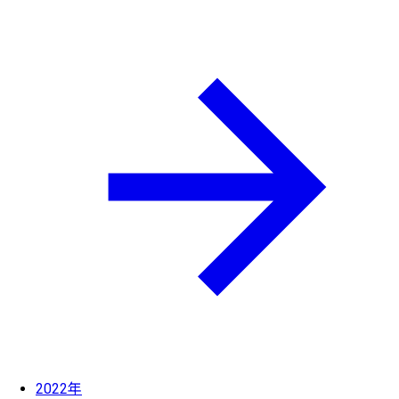
2022年