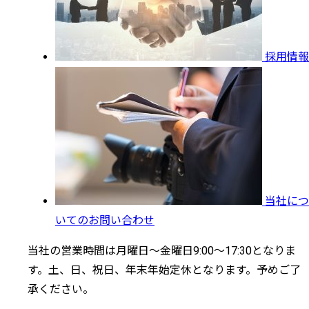
採用情報
当社につ
いてのお問い合わせ
当社の営業時間は月曜日～金曜日9:00～17:30となりま
す。土、日、祝日、年末年始定休となります。予めご了
承ください。