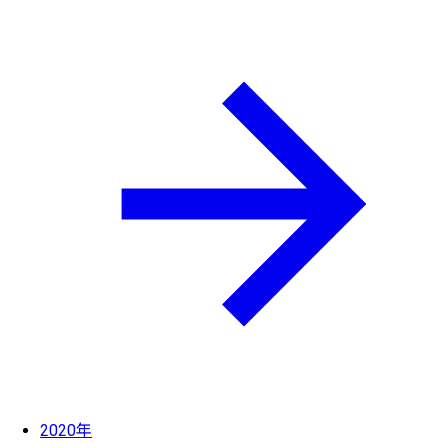
2020年