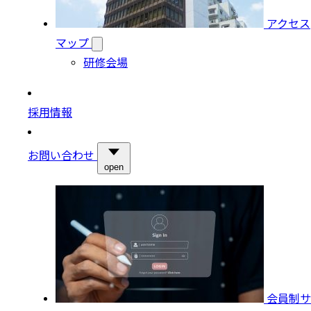
アクセス
マップ
研修会場
採用情報
お問い合わせ
open
会員制サ