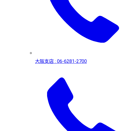
大阪支店 : 06-6281-2700