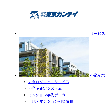
サービス
不動産業
カタログコピーサービス
不動産査定システム
マンション事例データ
土地・マンション相場情報