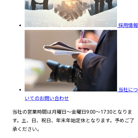
採用情報
当社につ
いてのお問い合わせ
当社の営業時間は月曜日～金曜日9:00～17:30となりま
す。土、日、祝日、年末年始定休となります。予めご了
承ください。