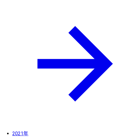
2021年