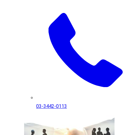
03-3442-0113