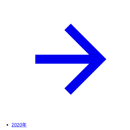
2020年