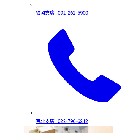
福岡支店 : 092-262-5900
東北支店 : 022-796-6212