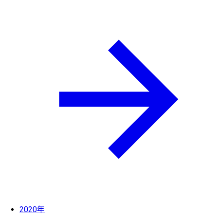
2020年