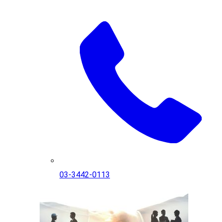
03-3442-0113