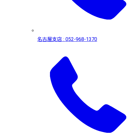
名古屋支店 : 052-968-1370