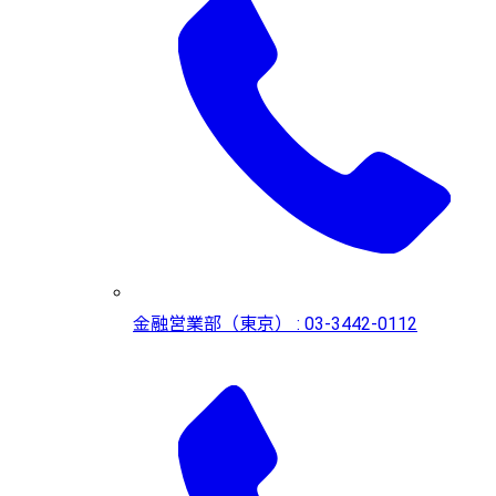
金融営業部（東京） : 03-3442-0112