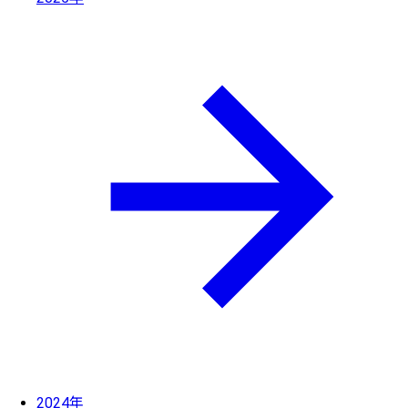
2024年