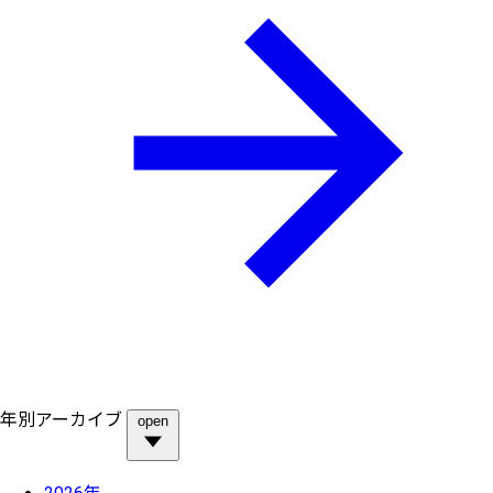
年別アーカイブ
open