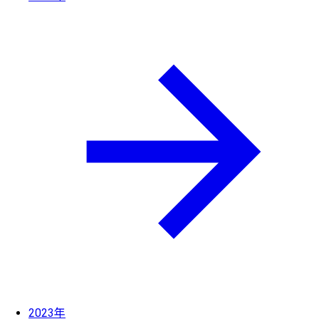
2023年