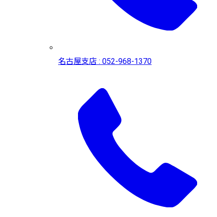
名古屋支店 : 052-968-1370