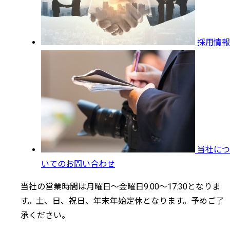
採用情報
当社につ
いてのお問い合わせ
当社の営業時間は月曜日～金曜日9:00～17:30となりま
す。土、日、祝日、年末年始定休となります。予めご了
承ください。