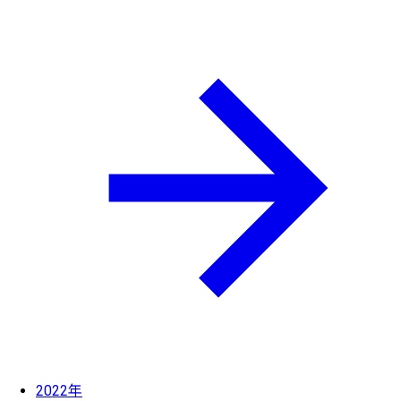
2022年