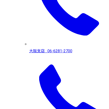
大阪支店 : 06-6281-2700