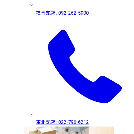
福岡支店 : 092-262-5900
東北支店 : 022-796-6212