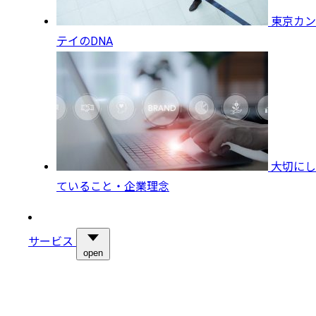
東京カン
テイのDNA
大切にし
ていること・企業理念
サービス
open