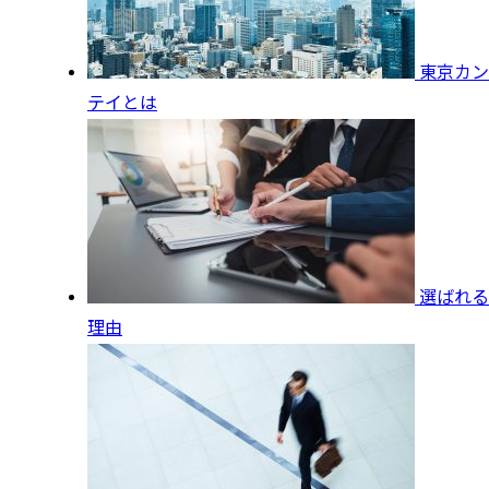
東京カン
テイとは
選ばれる
理由