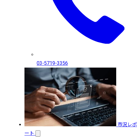
03-5719-3356
市況レポ
ート