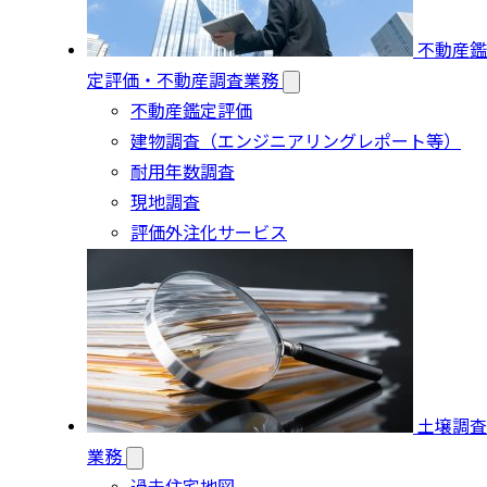
不動産鑑
定評価・不動産調査業務
不動産鑑定評価
建物調査（エンジニアリングレポート等）
耐用年数調査
現地調査
評価外注化サービス
土壌調査
業務