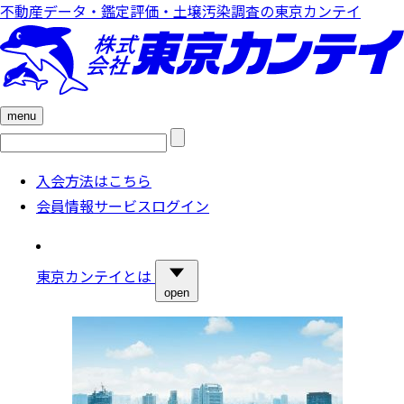
不動産データ・鑑定評価・土壌汚染調査の東京カンテイ
menu
検
索:
入会方法はこちら
会員情報サービスログイン
東京カンテイとは
open