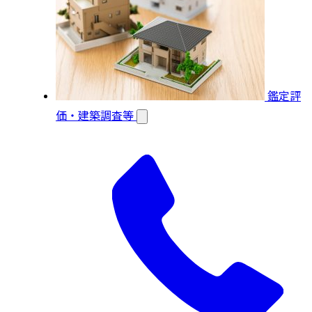
鑑定評
価・建築調査等