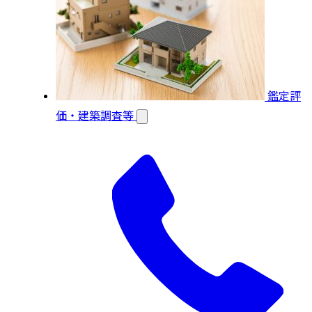
鑑定評
価・建築調査等