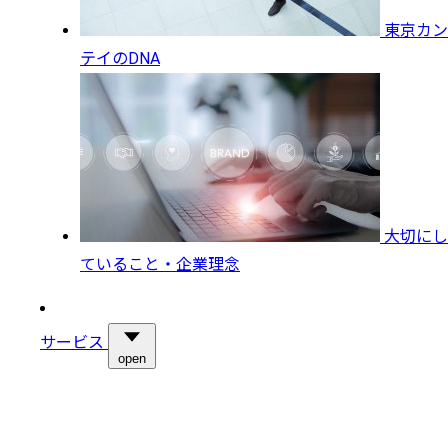
東京カン
テイのDNA
大切にし
ていること・企業理念
サービス
open