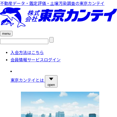
不動産データ・鑑定評価・土壌汚染調査の東京カンテイ
menu
検
索:
入会方法はこちら
会員情報サービスログイン
東京カンテイとは
open