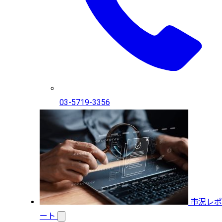
03-5719-3356
市況レポ
ート