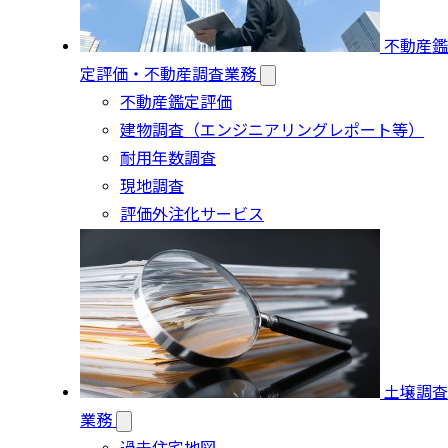
不動産鑑
定評価・不動産調査業務
不動産鑑定評価
建物調査（エンジニアリングレポート等）
耐用年数調査
現地調査
評価外注化サービス
土壌調査
業務