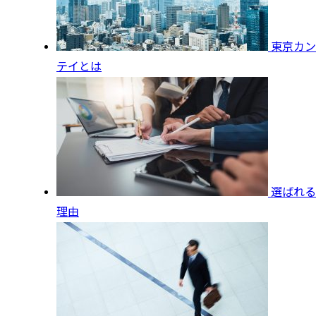
東京カン
テイとは
選ばれる
理由