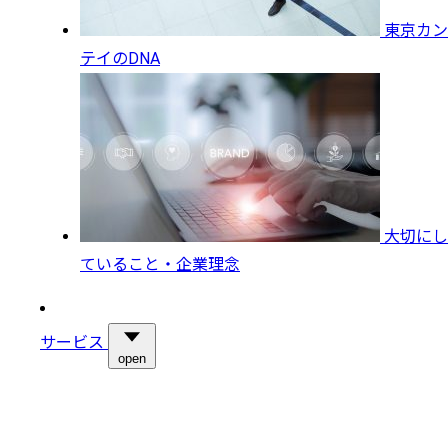
東京カン
テイのDNA
大切にし
ていること・企業理念
サービス
open