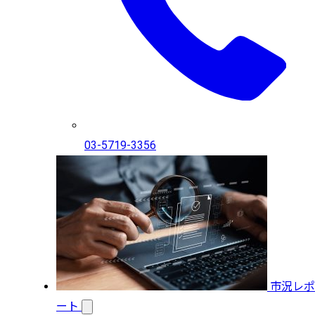
03-5719-3356
市況レポ
ート