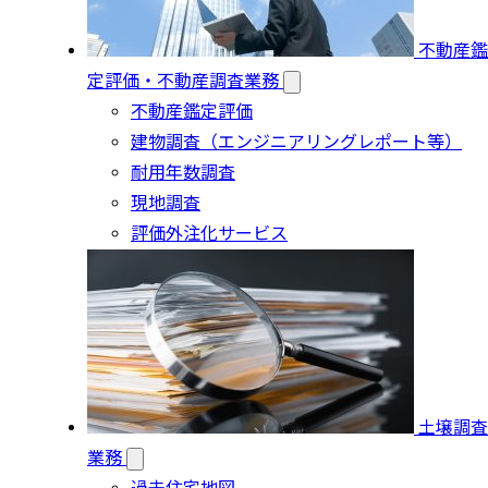
不動産鑑
定評価・不動産調査業務
不動産鑑定評価
建物調査（エンジニアリングレポート等）
耐用年数調査
現地調査
評価外注化サービス
土壌調査
業務