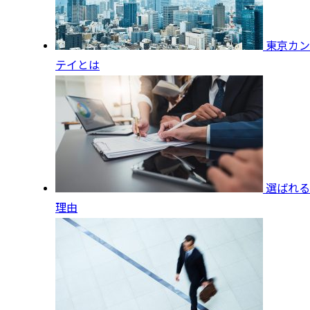
東京カン
テイとは
選ばれる
理由