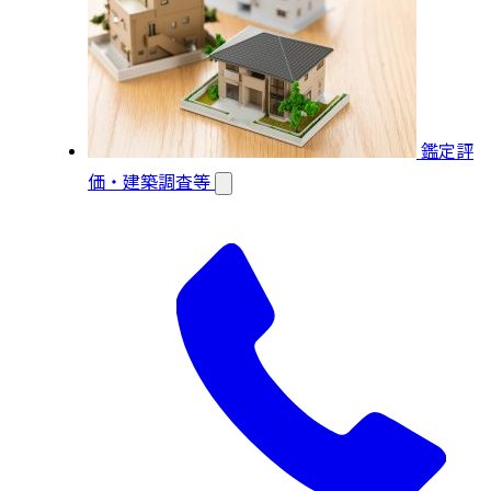
鑑定評
価・建築調査等