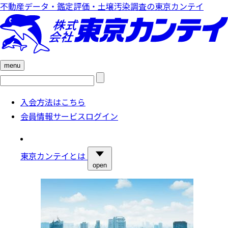
不動産データ・鑑定評価・土壌汚染調査の東京カンテイ
menu
検
索:
入会方法はこちら
会員情報サービスログイン
東京カンテイとは
open