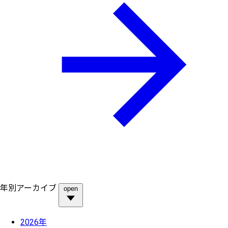
年別アーカイブ
open
2026年