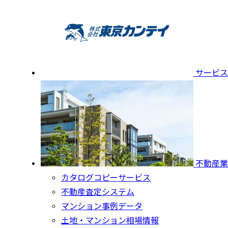
サービス
不動産業
カタログコピーサービス
不動産査定システム
マンション事例データ
土地・マンション相場情報