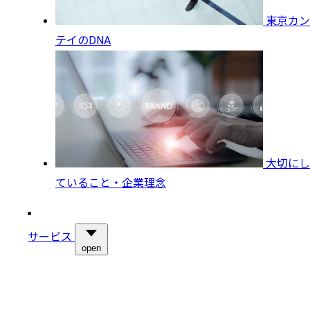
東京カン
テイのDNA
大切にし
ていること・企業理念
サービス
open