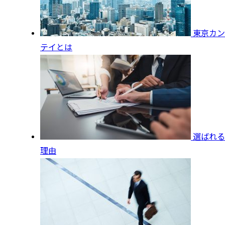
東京カン
テイとは
選ばれる
理由