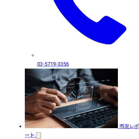
03-5719-3356
市況レポ
ート