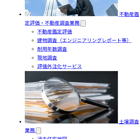
不動産鑑
定評価・不動産調査業務
不動産鑑定評価
建物調査（エンジニアリングレポート等）
耐用年数調査
現地調査
評価外注化サービス
土壌調査
業務