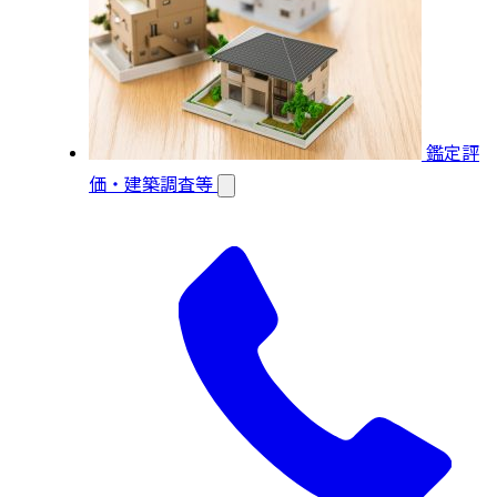
鑑定評
価・建築調査等