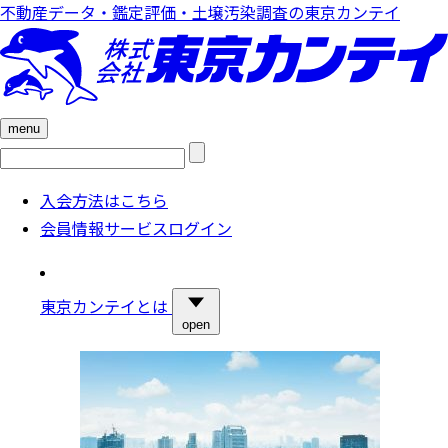
不動産データ・鑑定評価・土壌汚染調査の東京カンテイ
menu
検
索:
入会方法はこちら
会員情報サービスログイン
東京カンテイとは
open