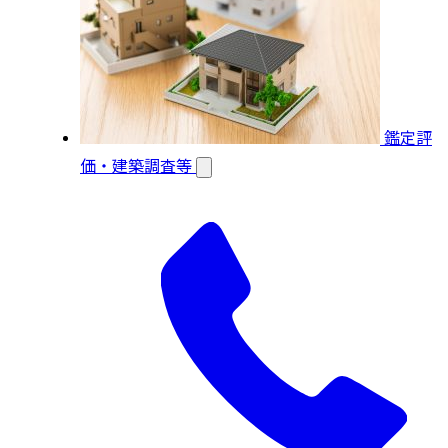
鑑定評
価・建築調査等