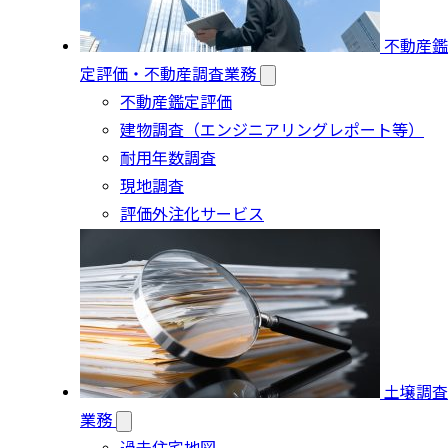
不動産鑑
定評価・不動産調査業務
不動産鑑定評価
建物調査（エンジニアリングレポート等）
耐用年数調査
現地調査
評価外注化サービス
土壌調査
業務