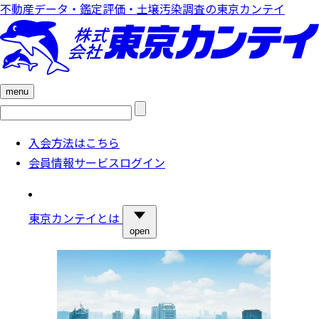
不動産データ・鑑定評価・土壌汚染調査の東京カンテイ
menu
検
索:
入会方法はこちら
会員情報サービスログイン
東京カンテイとは
open