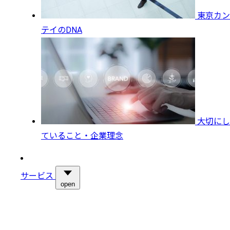
東京カン
テイのDNA
大切にし
ていること・企業理念
サービス
open