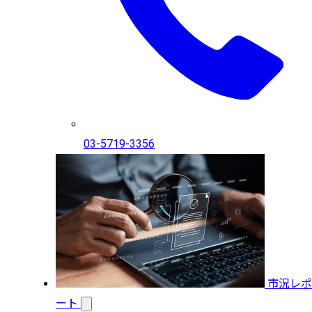
03-5719-3356
市況レポ
ート