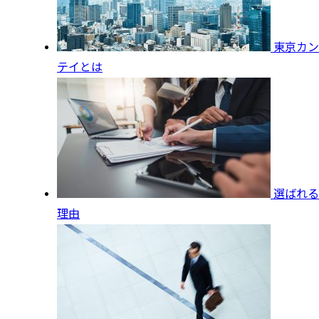
東京カン
テイとは
選ばれる
理由