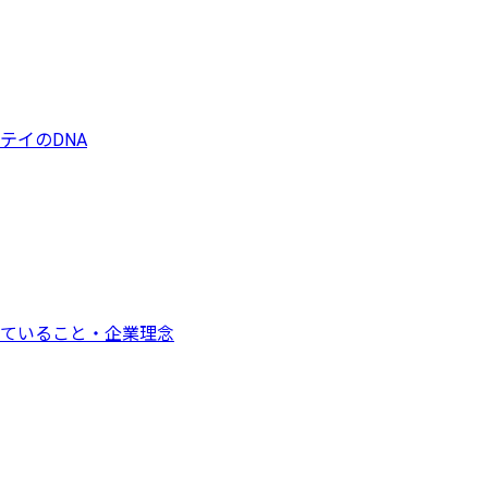
テイのDNA
ていること・企業理念