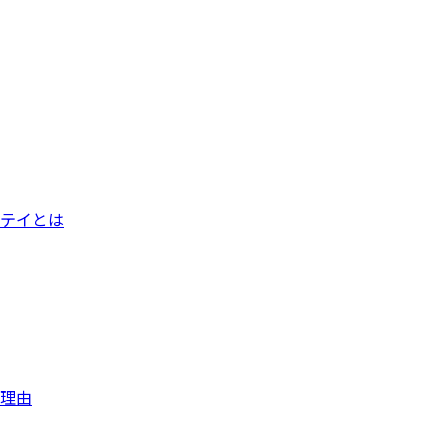
テイとは
理由