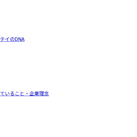
テイのDNA
ていること・企業理念