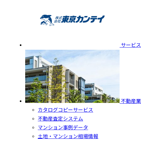
サービス
不動産業
カタログコピーサービス
不動産査定システム
マンション事例データ
土地・マンション相場情報