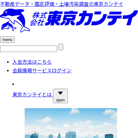
不動産データ・鑑定評価・土壌汚染調査の東京カンテイ
menu
検
索:
入会方法はこちら
会員情報サービスログイン
東京カンテイとは
open