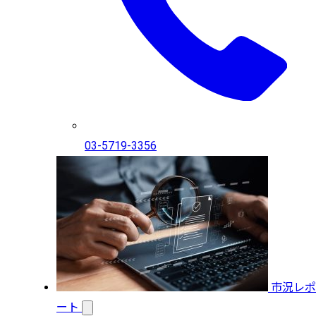
03-5719-3356
市況レポ
ート