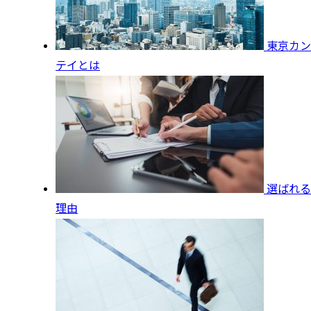
東京カン
テイとは
選ばれる
理由