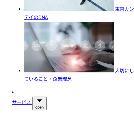
東京カン
テイのDNA
大切にし
ていること・企業理念
サービス
open