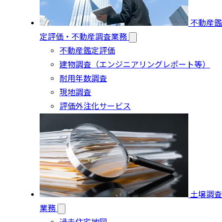
不動産鑑
定評価・不動産調査業務
不動産鑑定評価
建物調査（エンジニアリングレポート等）
耐用年数調査
現地調査
評価外注化サービス
土壌調査
業務