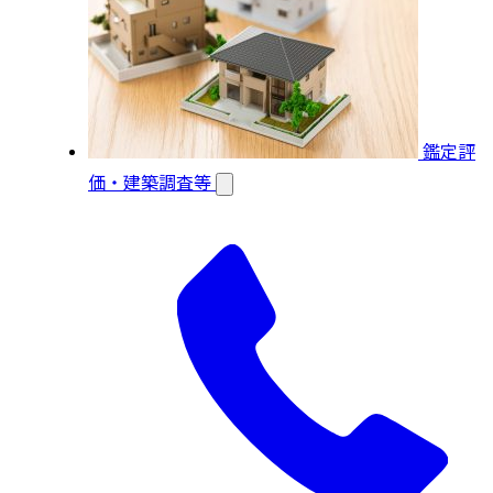
鑑定評
価・建築調査等