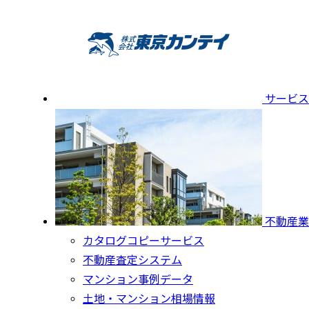
サービス
不動産業
カタログコピーサービス
不動産査定システム
マンション事例データ
土地・マンション相場情報