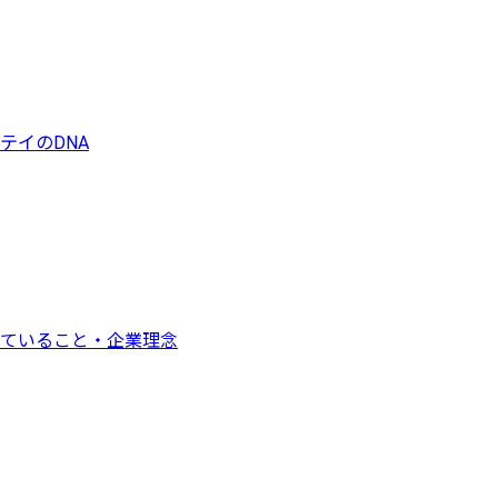
テイのDNA
ていること・企業理念