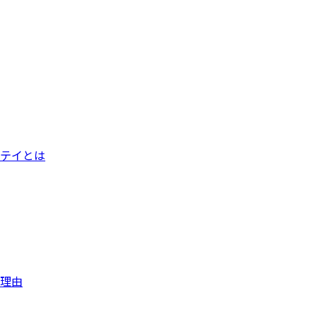
テイとは
理由