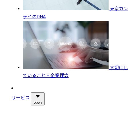
東京カン
テイのDNA
大切にし
ていること・企業理念
サービス
open