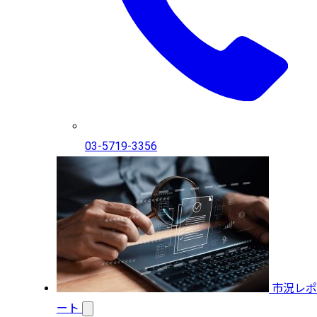
03-5719-3356
市況レポ
ート