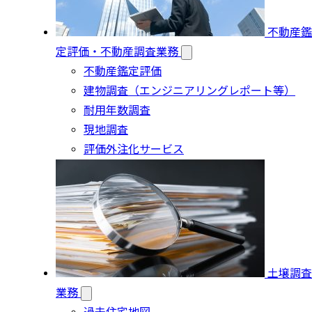
不動産鑑
定評価・不動産調査業務
不動産鑑定評価
建物調査（エンジニアリングレポート等）
耐用年数調査
現地調査
評価外注化サービス
土壌調査
業務