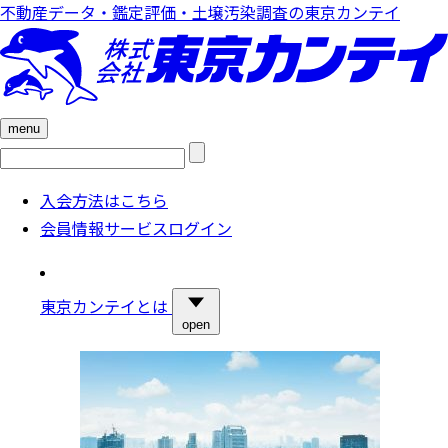
不動産データ・鑑定評価・土壌汚染調査の東京カンテイ
menu
検
索:
入会方法はこちら
会員情報サービスログイン
東京カンテイとは
open