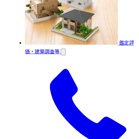
鑑定評
価・建築調査等