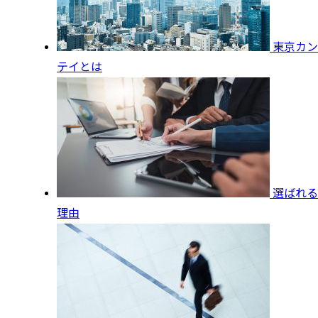
東京カン
テイとは
選ばれる
理由