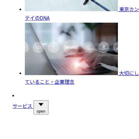
東京カン
テイのDNA
大切にし
ていること・企業理念
サービス
open