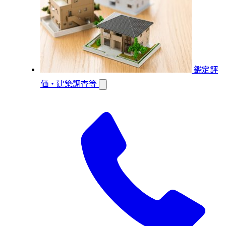
鑑定評
価・建築調査等