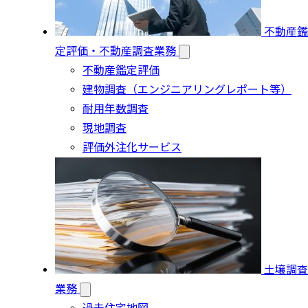
不動産鑑
定評価・不動産調査業務
不動産鑑定評価
建物調査（エンジニアリングレポート等）
耐用年数調査
現地調査
評価外注化サービス
土壌調査
業務