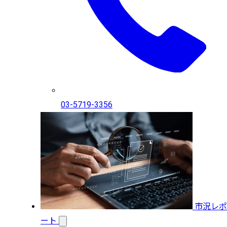
03-5719-3356
市況レポ
ート