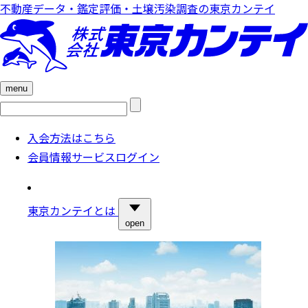
不動産データ・鑑定評価・土壌汚染調査の東京カンテイ
menu
検
索:
入会方法はこちら
会員情報サービスログイン
東京カンテイとは
open