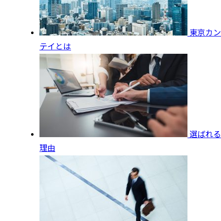
東京カン
テイとは
選ばれる
理由