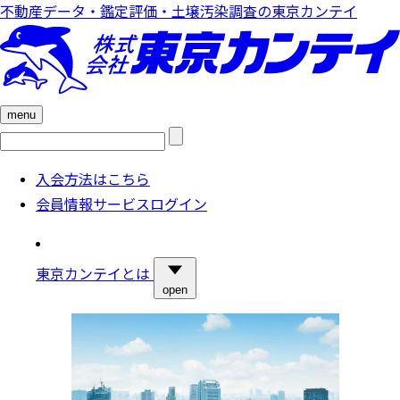
不動産データ・鑑定評価・土壌汚染調査の東京カンテイ
menu
検
索:
入会方法はこちら
会員情報サービスログイン
東京カンテイとは
open