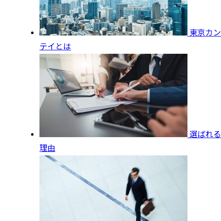
東京カン
テイとは
選ばれる
理由