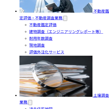
不動産鑑
定評価・不動産調査業務
不動産鑑定評価
建物調査（エンジニアリングレポート等）
耐用年数調査
現地調査
評価外注化サービス
土壌調査
業務