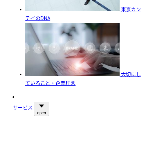
東京カン
テイのDNA
大切にし
ていること・企業理念
サービス
open