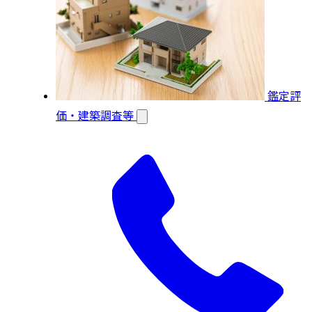
鑑定評
価・建築調査等