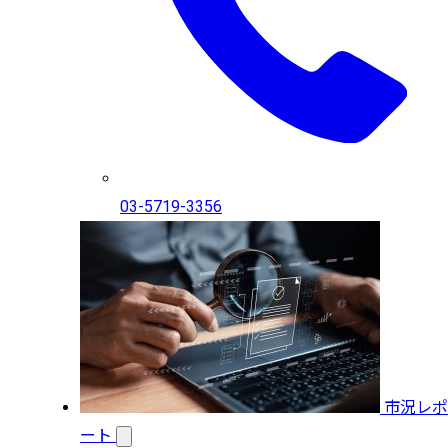
03-5719-3356
市況レポ
ート