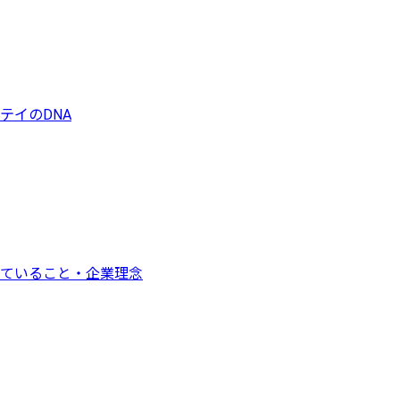
テイのDNA
ていること・企業理念