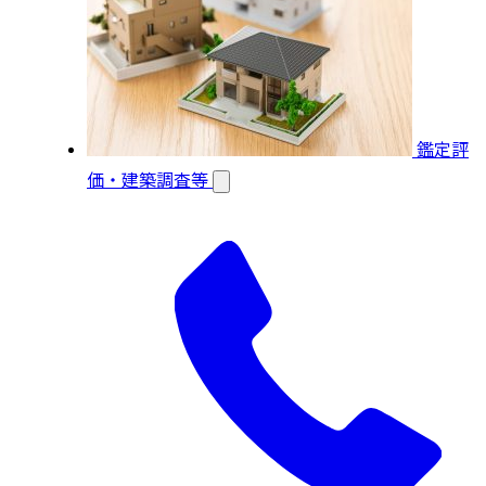
鑑定評
価・建築調査等