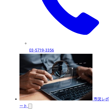
03-5719-3356
市況レポ
ート