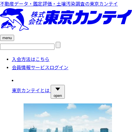
不動産データ・鑑定評価・土壌汚染調査の東京カンテイ
menu
検
索:
入会方法はこちら
会員情報サービスログイン
東京カンテイとは
open