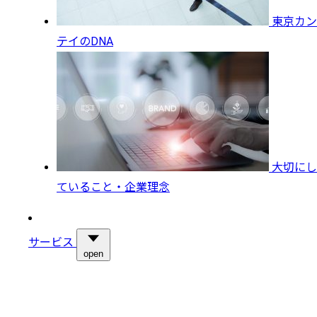
東京カン
テイのDNA
大切にし
ていること・企業理念
サービス
open