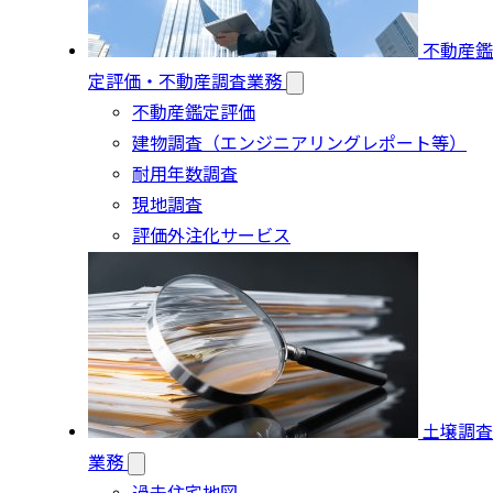
不動産鑑
定評価・不動産調査業務
不動産鑑定評価
建物調査（エンジニアリングレポート等）
耐用年数調査
現地調査
評価外注化サービス
土壌調査
業務