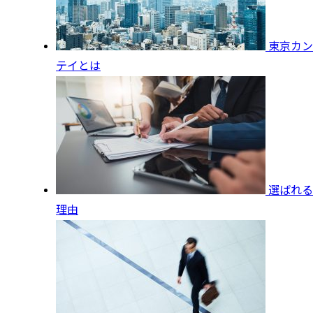
東京カン
テイとは
選ばれる
理由