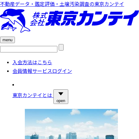
不動産データ・鑑定評価・土壌汚染調査の東京カンテイ
menu
検
索:
入会方法はこちら
会員情報サービスログイン
東京カンテイとは
open