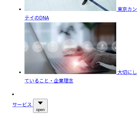
東京カン
テイのDNA
大切にし
ていること・企業理念
サービス
open