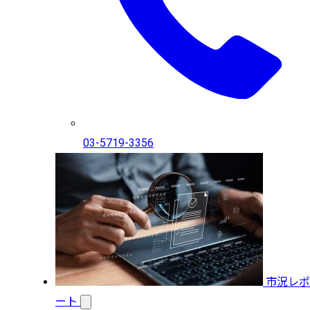
03-5719-3356
市況レポ
ート