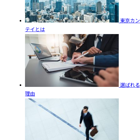
東京カン
テイとは
選ばれる
理由