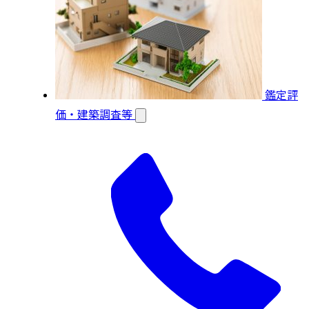
鑑定評
価・建築調査等