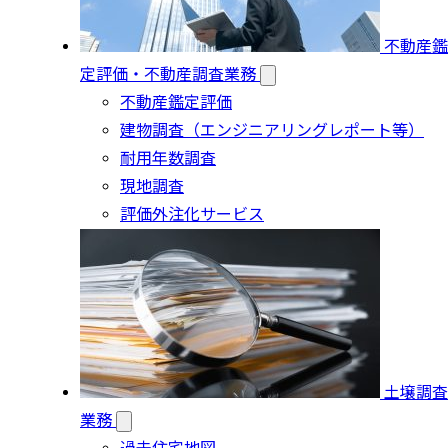
不動産鑑
定評価・不動産調査業務
不動産鑑定評価
建物調査（エンジニアリングレポート等）
耐用年数調査
現地調査
評価外注化サービス
土壌調査
業務