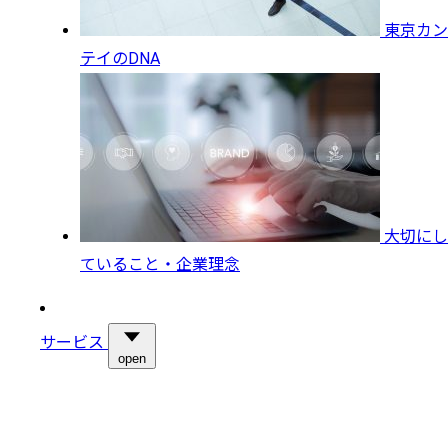
東京カン
テイのDNA
大切にし
ていること・企業理念
サービス
open