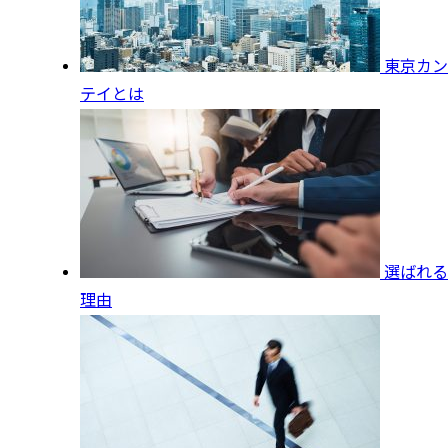
東京カン
テイとは
選ばれる
理由