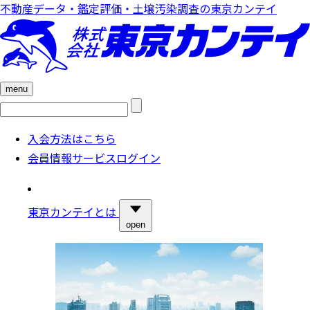
不動産データ・鑑定評価・土壌汚染調査の東京カンテイ
menu
検
索:
入会方法はこちら
会員情報サービスログイン
東京カンテイとは
open