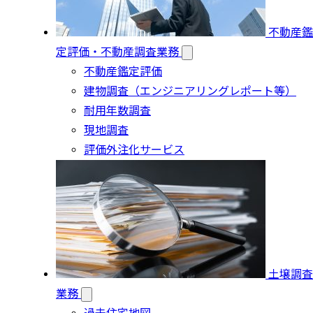
不動産鑑
定評価・不動産調査業務
不動産鑑定評価
建物調査（エンジニアリングレポート等）
耐用年数調査
現地調査
評価外注化サービス
土壌調査
業務