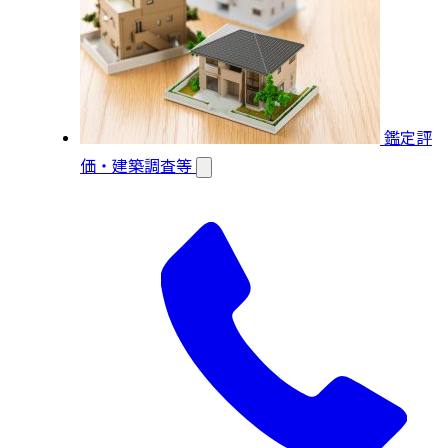
鑑定評
価・建築調査等