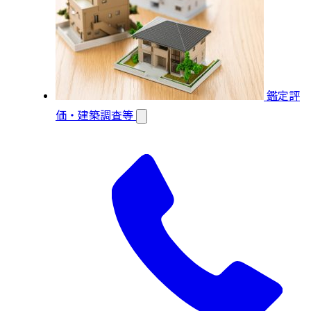
鑑定評
価・建築調査等