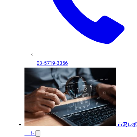
03-5719-3356
市況レポ
ート