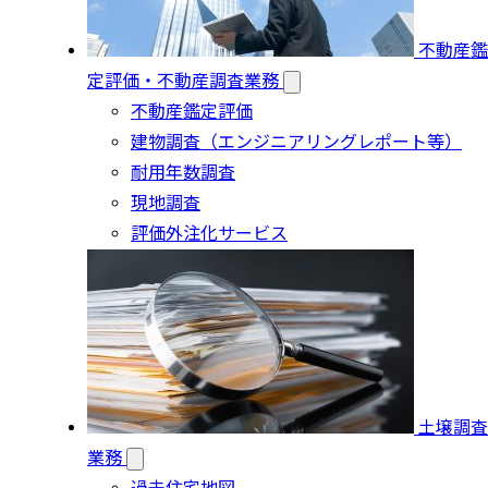
不動産鑑
定評価・不動産調査業務
不動産鑑定評価
建物調査（エンジニアリングレポート等）
耐用年数調査
現地調査
評価外注化サービス
土壌調査
業務