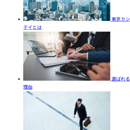
東京カン
テイとは
選ばれる
理由