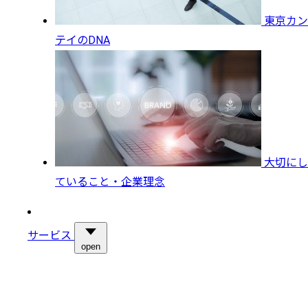
東京カン
テイのDNA
大切にし
ていること・企業理念
サービス
open