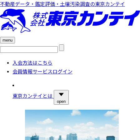
不動産データ・鑑定評価・土壌汚染調査の東京カンテイ
menu
検
索:
入会方法はこちら
会員情報サービスログイン
東京カンテイとは
open