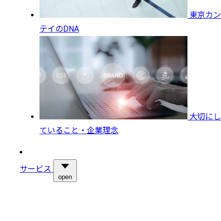
東京カン
テイのDNA
大切にし
ていること・企業理念
サービス
open