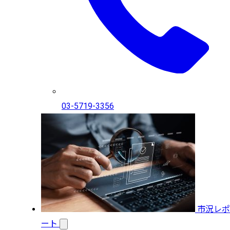
03-5719-3356
市況レポ
ート