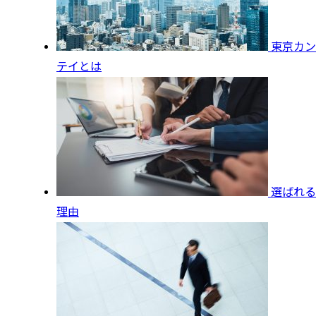
東京カン
テイとは
選ばれる
理由