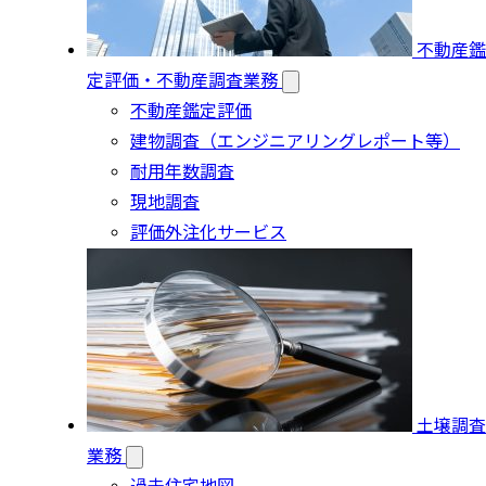
不動産鑑
定評価・不動産調査業務
不動産鑑定評価
建物調査（エンジニアリングレポート等）
耐用年数調査
現地調査
評価外注化サービス
土壌調査
業務