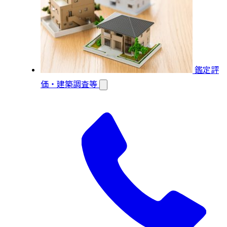
鑑定評
価・建築調査等