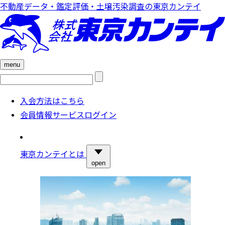
不動産データ・鑑定評価・土壌汚染調査の東京カンテイ
menu
検
索:
入会方法はこちら
会員情報サービスログイン
東京カンテイとは
open