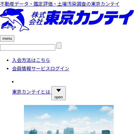
不動産データ・鑑定評価・土壌汚染調査の東京カンテイ
menu
検
索:
入会方法はこちら
会員情報サービスログイン
東京カンテイとは
open