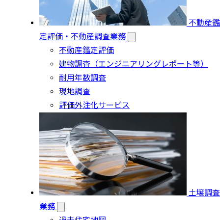
不動産鑑
定評価・不動産調査業務
不動産鑑定評価
建物調査（エンジニアリングレポート等）
耐用年数調査
現地調査
評価外注化サービス
土壌調査
業務