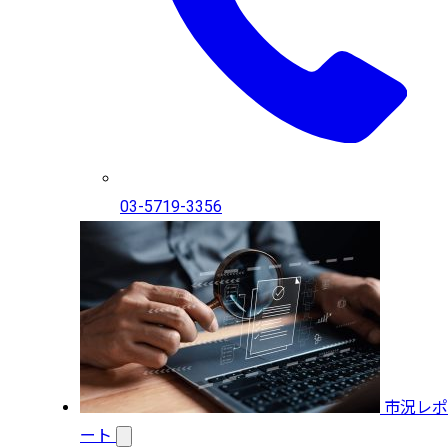
03-5719-3356
市況レポ
ート