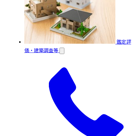
鑑定評
価・建築調査等