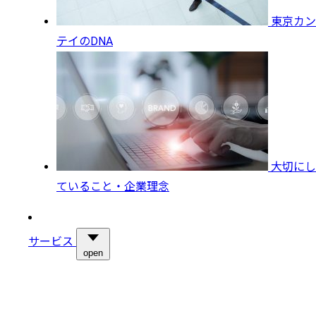
東京カン
テイのDNA
大切にし
ていること・企業理念
サービス
open