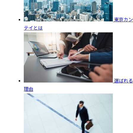
東京カン
テイとは
選ばれる
理由