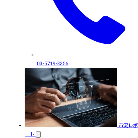
03-5719-3356
市況レポ
ート