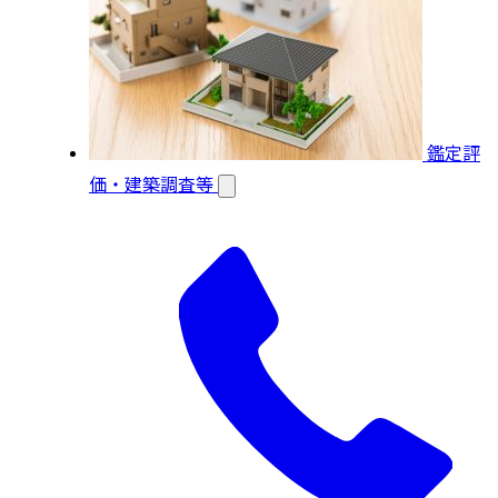
鑑定評
価・建築調査等