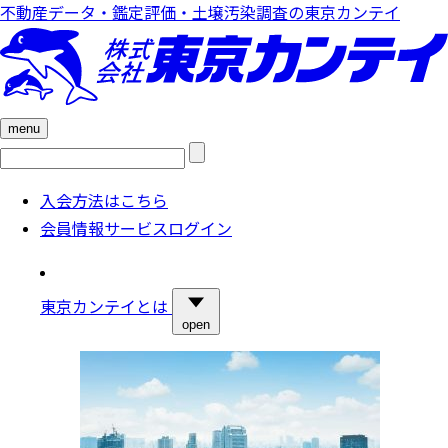
不動産データ・鑑定評価・土壌汚染調査の東京カンテイ
menu
検
索:
入会方法はこちら
会員情報サービスログイン
東京カンテイとは
open