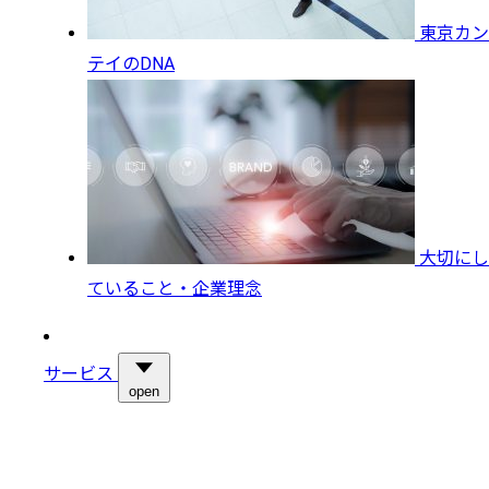
東京カン
テイのDNA
大切にし
ていること・企業理念
サービス
open