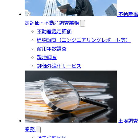
不動産鑑
定評価・不動産調査業務
不動産鑑定評価
建物調査（エンジニアリングレポート等）
耐用年数調査
現地調査
評価外注化サービス
土壌調査
業務