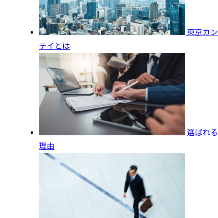
東京カン
テイとは
選ばれる
理由