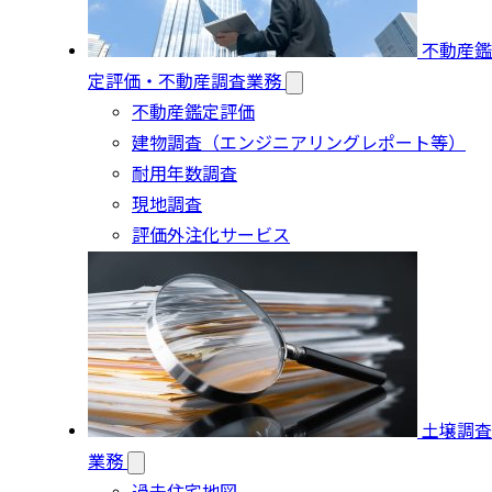
不動産鑑
定評価・不動産調査業務
不動産鑑定評価
建物調査（エンジニアリングレポート等）
耐用年数調査
現地調査
評価外注化サービス
土壌調査
業務