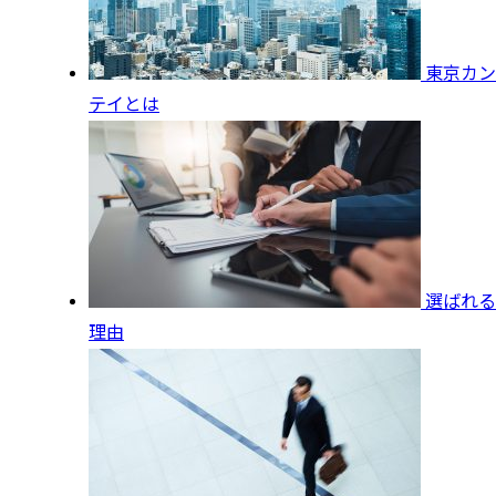
東京カン
テイとは
選ばれる
理由