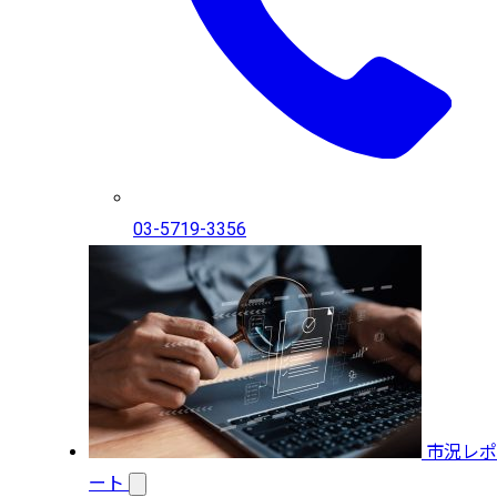
03-5719-3356
市況レポ
ート