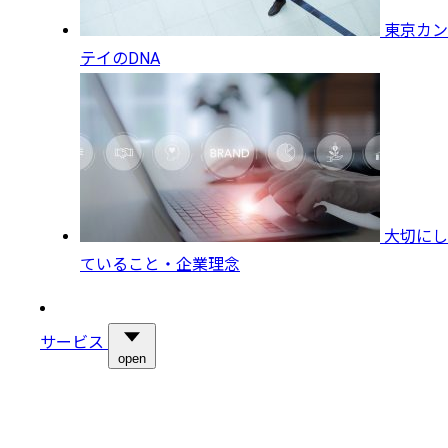
東京カン
テイのDNA
大切にし
ていること・企業理念
サービス
open