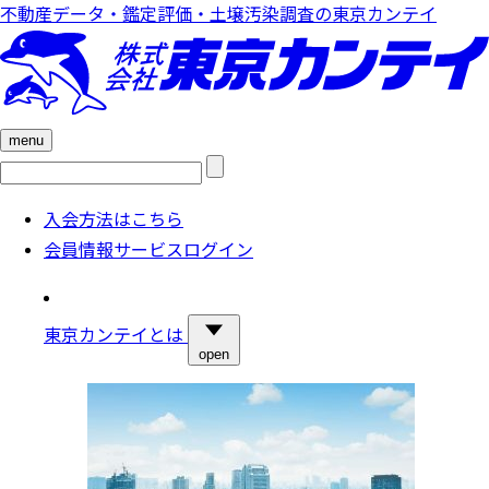
不動産データ・鑑定評価・土壌汚染調査の東京カンテイ
menu
検
索:
入会方法はこちら
会員情報サービスログイン
東京カンテイとは
open