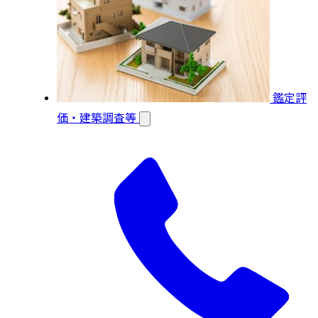
鑑定評
価・建築調査等