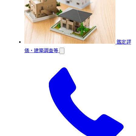
鑑定評
価・建築調査等