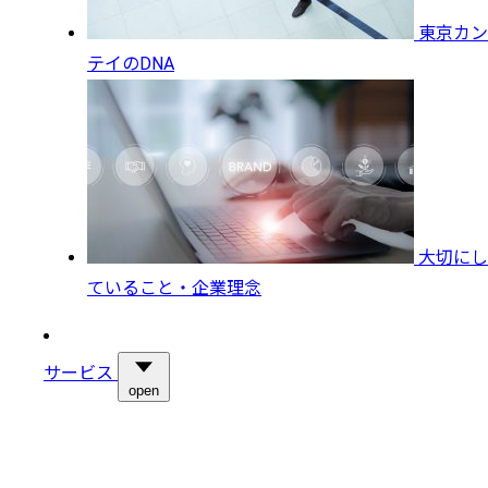
東京カン
テイのDNA
大切にし
ていること・企業理念
サービス
open