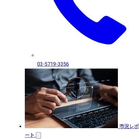
03-5719-3356
市況レポ
ート