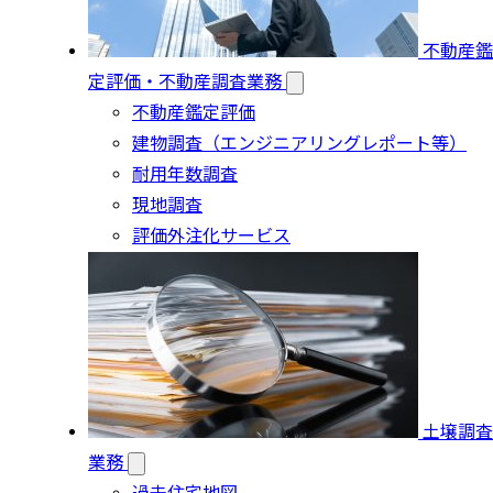
不動産鑑
定評価・不動産調査業務
不動産鑑定評価
建物調査（エンジニアリングレポート等）
耐用年数調査
現地調査
評価外注化サービス
土壌調査
業務