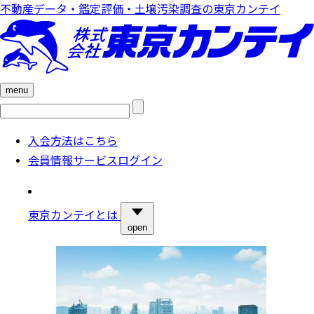
不動産データ・鑑定評価・土壌汚染調査の東京カンテイ
menu
検
索:
入会方法はこちら
会員情報サービスログイン
東京カンテイとは
open