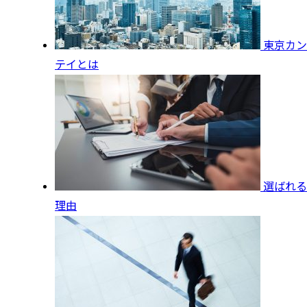
東京カン
テイとは
選ばれる
理由