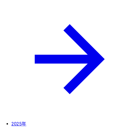
2025年