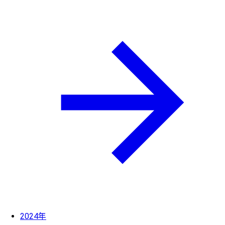
2024年