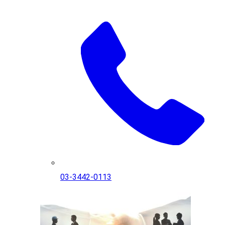
03-3442-0113