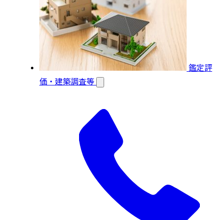
鑑定評
価・建築調査等