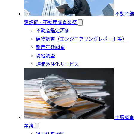
不動産鑑
定評価・不動産調査業務
不動産鑑定評価
建物調査（エンジニアリングレポート等）
耐用年数調査
現地調査
評価外注化サービス
土壌調査
業務