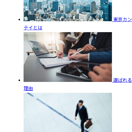
東京カン
テイとは
選ばれる
理由