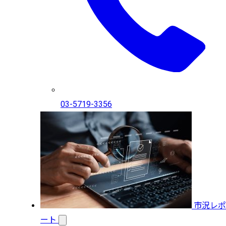
03-5719-3356
市況レポ
ート