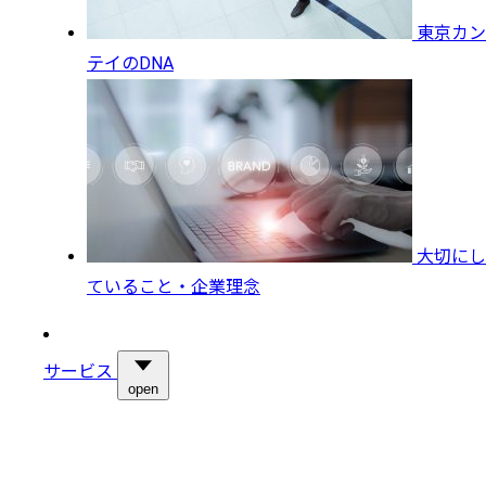
東京カン
テイのDNA
大切にし
ていること・企業理念
サービス
open