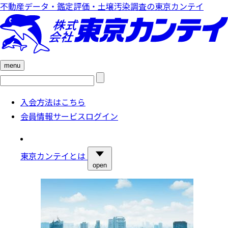
不動産データ・鑑定評価・土壌汚染調査の東京カンテイ
menu
検
索:
入会方法はこちら
会員情報サービスログイン
東京カンテイとは
open