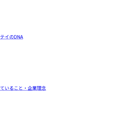
テイのDNA
ていること・企業理念