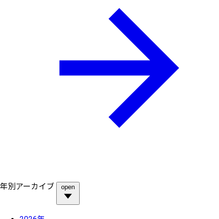
年別アーカイブ
open