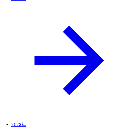
2023年