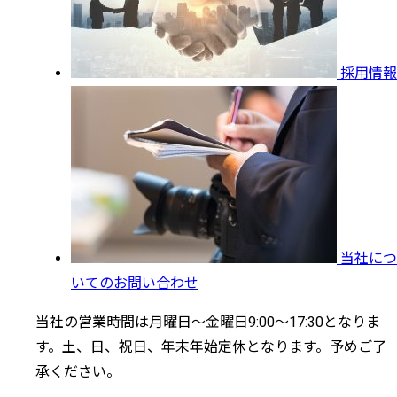
採用情報
当社につ
いてのお問い合わせ
当社の営業時間は月曜日～金曜日9:00～17:30となりま
す。土、日、祝日、年末年始定休となります。予めご了
承ください。