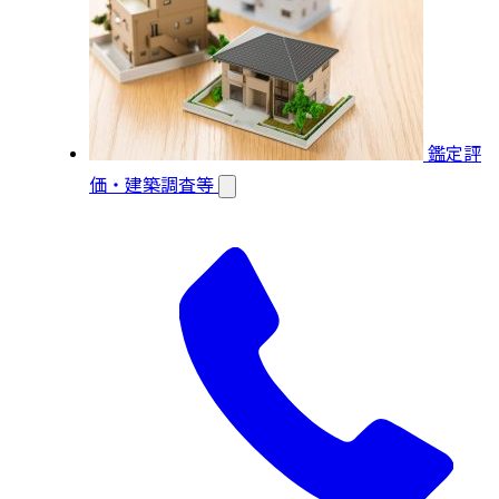
鑑定評
価・建築調査等