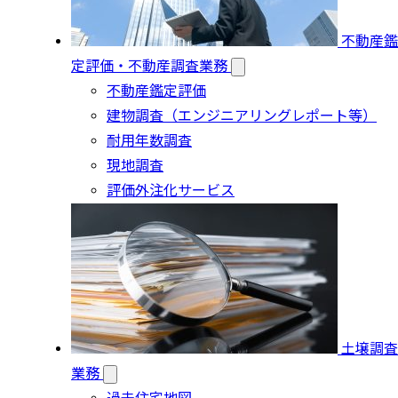
不動産鑑
定評価・不動産調査業務
不動産鑑定評価
建物調査（エンジニアリングレポート等）
耐用年数調査
現地調査
評価外注化サービス
土壌調査
業務