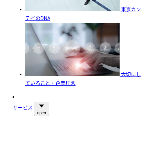
東京カン
テイのDNA
大切にし
ていること・企業理念
サービス
open