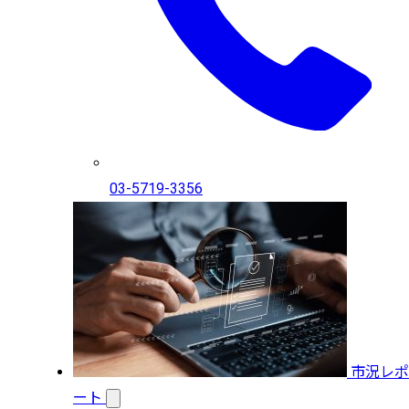
03-5719-3356
市況レポ
ート