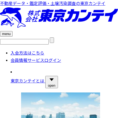
不動産データ・鑑定評価・土壌汚染調査の東京カンテイ
menu
検
索:
入会方法はこちら
会員情報サービスログイン
東京カンテイとは
open