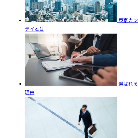
東京カン
テイとは
選ばれる
理由