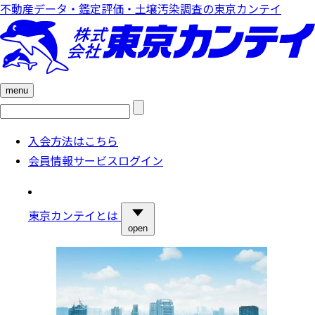
不動産データ・鑑定評価・土壌汚染調査の東京カンテイ
menu
検
索:
入会方法はこちら
会員情報サービスログイン
東京カンテイとは
open