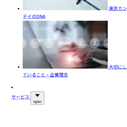
東京カン
テイのDNA
大切にし
ていること・企業理念
サービス
open