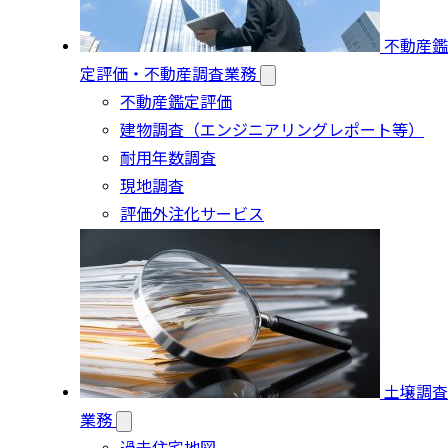
不動産鑑
定評価・不動産調査業務
不動産鑑定評価
建物調査（エンジニアリングレポート等）
耐用年数調査
現地調査
評価外注化サービス
土壌調査
業務