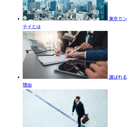
東京カン
テイとは
選ばれる
理由