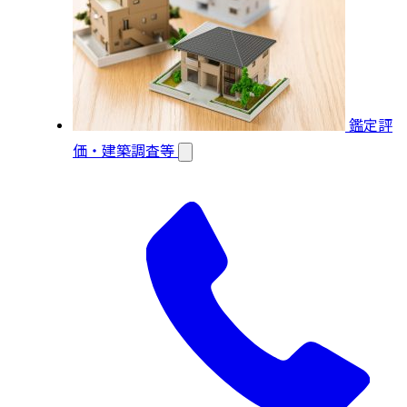
鑑定評
価・建築調査等