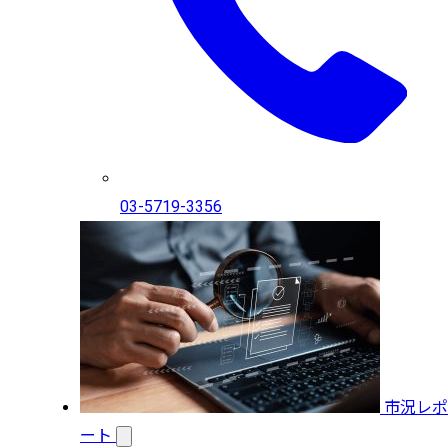
03-5719-3356
市況レポ
ート