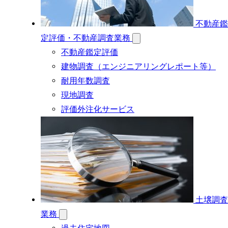
不動産鑑
定評価・不動産調査業務
不動産鑑定評価
建物調査（エンジニアリングレポート等）
耐用年数調査
現地調査
評価外注化サービス
土壌調査
業務