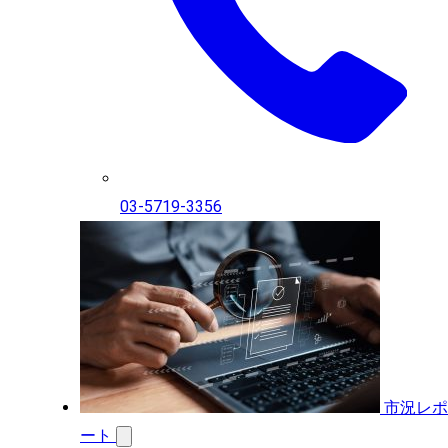
03-5719-3356
市況レポ
ート