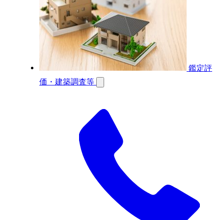
鑑定評
価・建築調査等