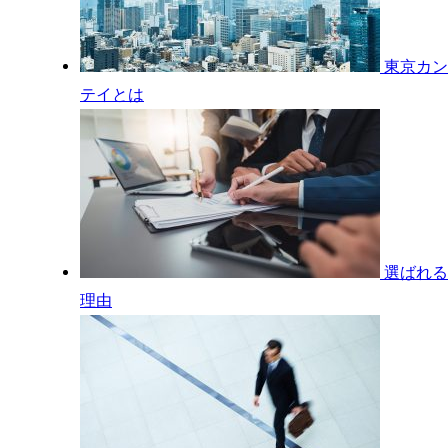
東京カン
テイとは
選ばれる
理由