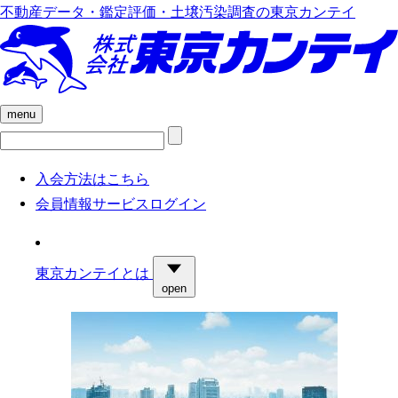
不動産データ・鑑定評価・土壌汚染調査の東京カンテイ
menu
検
索:
入会方法はこちら
会員情報サービスログイン
東京カンテイとは
open