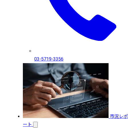
03-5719-3356
市況レポ
ート