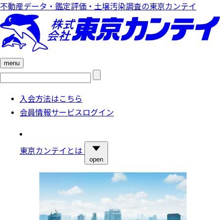
不動産データ・鑑定評価・土壌汚染調査の東京カンテイ
menu
検
索:
入会方法はこちら
会員情報サービスログイン
東京カンテイとは
open