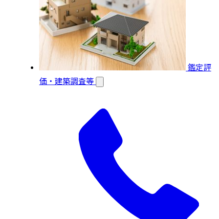
鑑定評
価・建築調査等