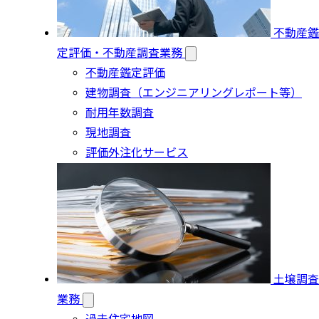
不動産鑑
定評価・不動産調査業務
不動産鑑定評価
建物調査（エンジニアリングレポート等）
耐用年数調査
現地調査
評価外注化サービス
土壌調査
業務