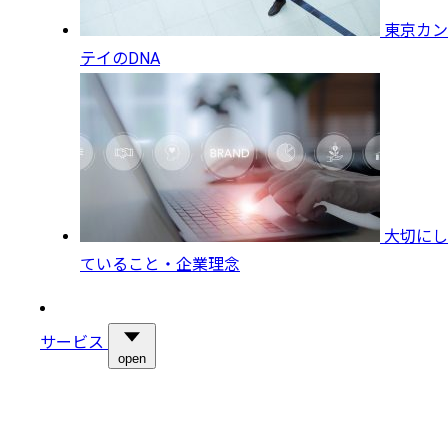
東京カン
テイのDNA
大切にし
ていること・企業理念
サービス
open