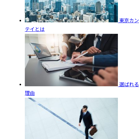
東京カン
テイとは
選ばれる
理由