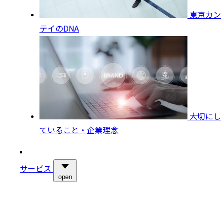
東京カン
テイのDNA
大切にし
ていること・企業理念
サービス
open