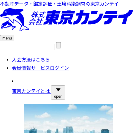
不動産データ・鑑定評価・土壌汚染調査の東京カンテイ
menu
検
索:
入会方法はこちら
会員情報サービスログイン
東京カンテイとは
open