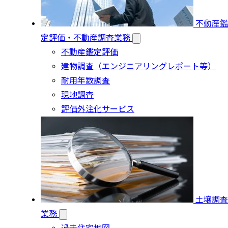
不動産鑑
定評価・不動産調査業務
不動産鑑定評価
建物調査（エンジニアリングレポート等）
耐用年数調査
現地調査
評価外注化サービス
土壌調査
業務