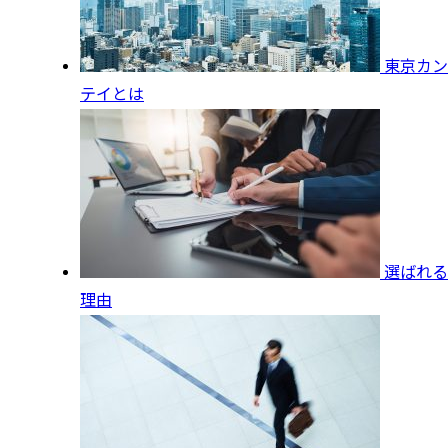
東京カン
テイとは
選ばれる
理由