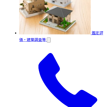
鑑定評
価・建築調査等