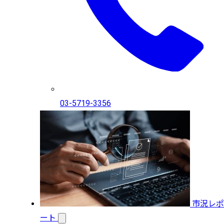
03-5719-3356
市況レポ
ート