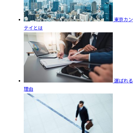
東京カン
テイとは
選ばれる
理由