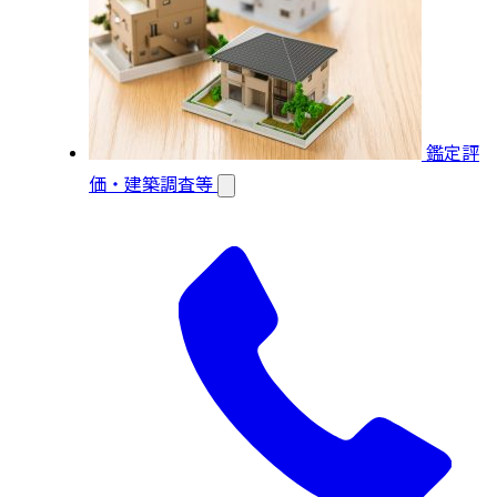
鑑定評
価・建築調査等