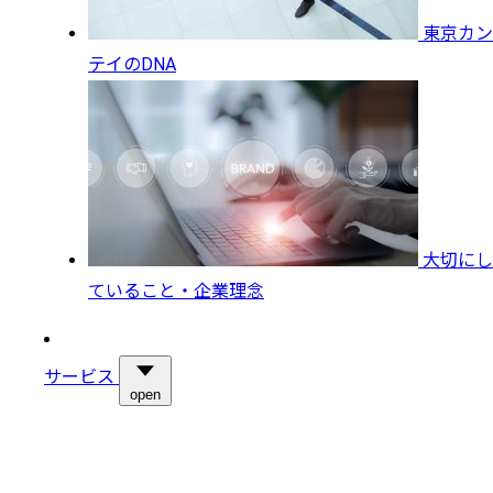
東京カン
テイのDNA
大切にし
ていること・企業理念
サービス
open