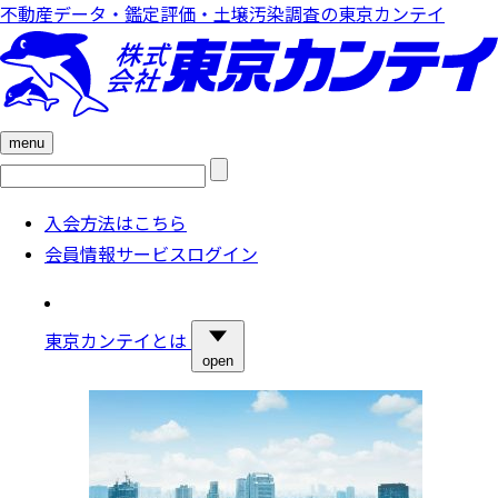
不動産データ・鑑定評価・土壌汚染調査の東京カンテイ
menu
検
索:
入会方法はこちら
会員情報サービスログイン
東京カンテイとは
open