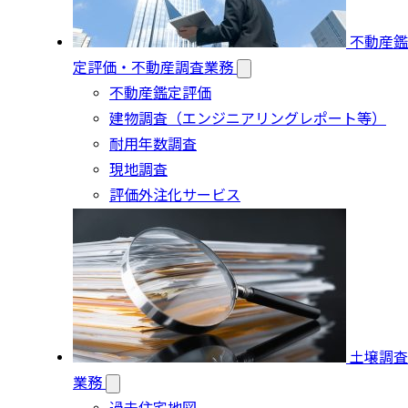
不動産鑑
定評価・不動産調査業務
不動産鑑定評価
建物調査（エンジニアリングレポート等）
耐用年数調査
現地調査
評価外注化サービス
土壌調査
業務