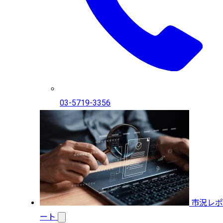
03-5719-3356
市況レポ
ート