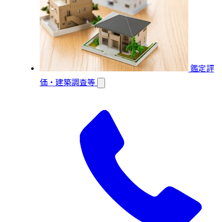
鑑定評
価・建築調査等