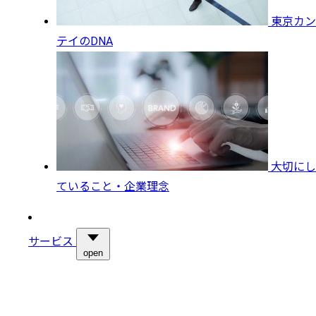
東京カン
テイのDNA
大切にし
ていること・企業理念
サービス
open