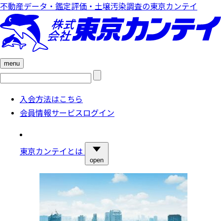
不動産データ・鑑定評価・土壌汚染調査の東京カンテイ
menu
検
索:
入会方法はこちら
会員情報サービスログイン
東京カンテイとは
open