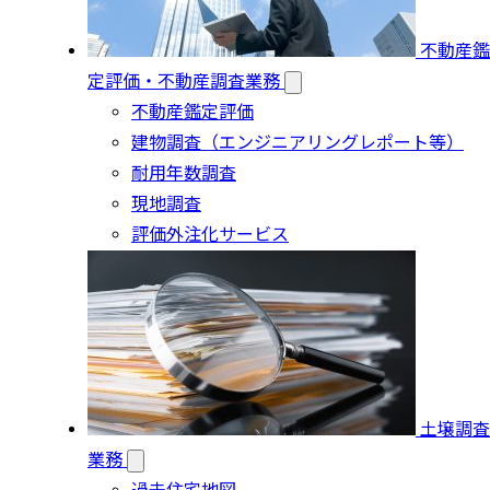
不動産鑑
定評価・不動産調査業務
不動産鑑定評価
建物調査（エンジニアリングレポート等）
耐用年数調査
現地調査
評価外注化サービス
土壌調査
業務