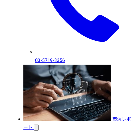
03-5719-3356
市況レポ
ート