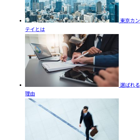
東京カン
テイとは
選ばれる
理由